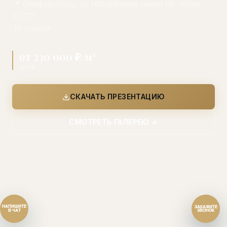
📍 Симферополь, ул. Набережная имени 60-летия
СССР
·
16 этажей
от 230 000 ₽/м²
ЦЕНА
Перезвонить сейчас
СКАЧАТЬ ПРЕЗЕНТАЦИЮ
Перезвонить позднее
СМОТРЕТЬ ГАЛЕРЕЮ ↓
25:00:00
Согласен на обработку персональных данных.
Согласие
и
политика
.
Согласен на обработку персональных данных.
Согласие
и
политика
.
Перезвоните мне
SCROLL