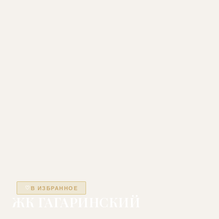
ТАТЬЯНА ПАК, СПЕЦИАЛИСТ ОТДЕЛА ПРОДАЖ
ОНЛАЙН
♡
В ИЗБРАННОЕ
Татьяна Пак
ЖК ГАГАРИНСКИЙ