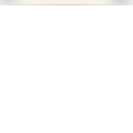
О ПРОЕКТЕ
СПОСОБЫ РАСЧЁТА
ГАЛЕРЕЯ
ИПОТЕКА
РАССРОЧКА
ПОЛНАЯ ОПЛА
Укажите ориентировочную стоимость объекта
20%
Первоначальный взнос
20 лет
Срок