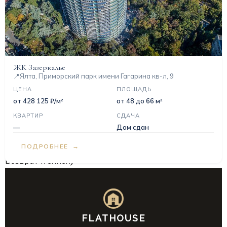
ЖК Зазеркалье
📍
Ялта, Приморский парк имени Гагарина кв-л, 9
ЦЕНА
ПЛОЩАДЬ
от 428 125 ₽/м²
от 48 до 66 м²
КВАРТИР
СДАЧА
—
Дом сдан
ПОДРОБНЕЕ
Возврат к списку
ТАТЬЯНА ПАК, СПЕЦИАЛИСТ ОТДЕЛА ПРОДАЖ
ОНЛАЙН
Татьяна Пак
FLATHOUSE