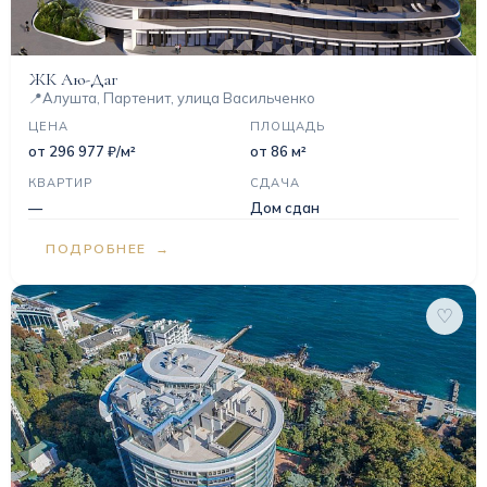
ЖК Аю-Даг
📍
Алушта, Партенит, улица Васильченко
ЦЕНА
ПЛОЩАДЬ
от 296 977 ₽/м²
от 86 м²
КВАРТИР
СДАЧА
—
Дом сдан
ПОДРОБНЕЕ