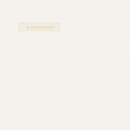
♡
В ИЗБРАННОЕ
ЖК АКВАМАР
📍 Севастополь, ул. Парковая
·
7-9 этажей
от 290 950 ₽/м²
271 м
76
ЦЕНА
ДО МОРЯ
КВАРТИР
СКАЧАТЬ ПРЕЗЕНТАЦИЮ
СМОТРЕТЬ